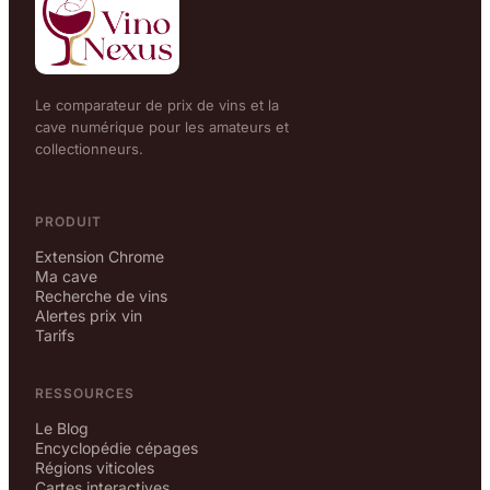
Le comparateur de prix de vins et la
cave numérique pour les amateurs et
collectionneurs.
PRODUIT
Extension Chrome
Ma cave
Recherche de vins
Alertes prix vin
Tarifs
RESSOURCES
Le Blog
Encyclopédie cépages
Régions viticoles
Cartes interactives