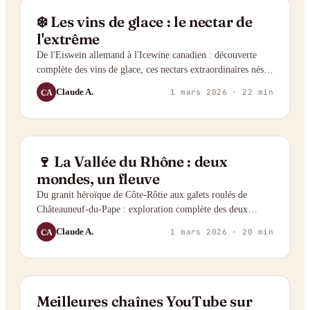
GUIDE
❄️ Les vins de glace : le nectar de
l'extrême
De l'Eiswein allemand à l'Icewine canadien : découverte
complète des vins de glace, ces nectars extraordinaires nés
du gel, entre histoire, technique, tour du monde et accords
Claude A.
CA
1 mars 2026
· 22 min
gourmands.
RÉGION
🍷 La Vallée du Rhône : deux
mondes, un fleuve
Du granit héroïque de Côte-Rôtie aux galets roulés de
Châteauneuf-du-Pape : exploration complète des deux
visages viticoles de la Vallée du Rhône.
Claude A.
CA
1 mars 2026
· 20 min
SÉLECTION
Meilleures chaînes YouTube sur