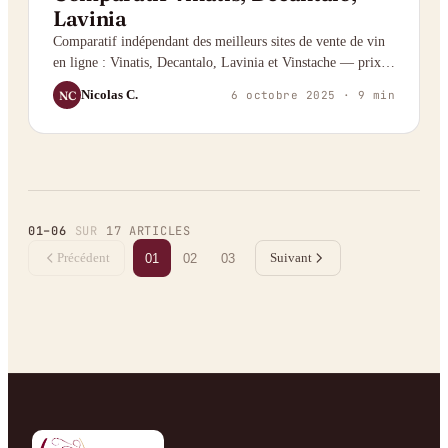
Lavinia
Comparatif indépendant des meilleurs sites de vente de vin
en ligne : Vinatis, Decantalo, Lavinia et Vinstache — prix,
sélection, livraison et service client.
Nicolas C.
NC
6 octobre 2025
· 9 min
01
–
06
SUR
17
ARTICLES
Précédent
Suivant
01
02
03