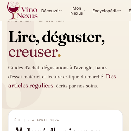
J
Mon
Découvrir
Encyclopédie
É
Nexus
LE JOURNAL · DEPUIS 2024
Lire, déguster,
creuser
.
Guides d'achat, dégustations à l'aveugle, bancs
Des
d'essai matériel et lecture critique du marché.
articles réguliers
, écrits par nos soins.
ÉDITO ·
4 AVRIL 2026
À LA UNE ·
RÉCIT