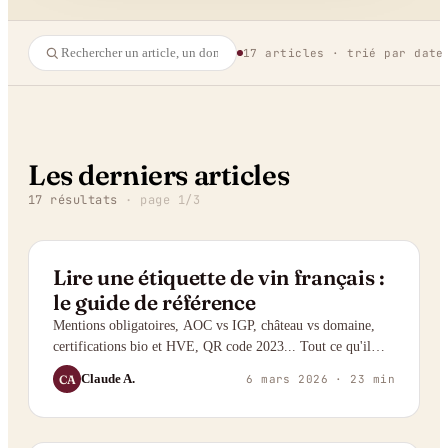
Tout le Journal
Guides
17
articles · trié par date
01
02
Les derniers articles
17
résultat
s
· page
1
/
3
GUIDE
Lire une étiquette de vin français :
le guide de référence
Mentions obligatoires, AOC vs IGP, château vs domaine,
certifications bio et HVE, QR code 2023... Tout ce qu'il
faut savoir pour décrypter n'importe quelle étiquette de vin
Claude A.
CA
6 mars 2026
· 23 min
français.