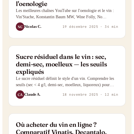
l'oenologie
Les meilleures chaînes YouTube sur l'oenologie et le vin :
Vin'Stache, Konstantin Baum MW, Wine Folly, No
Sediment et plus, en français et en anglais.
Nicolas C.
NC
19 décembre 2025
· 34 min
GUIDE
Sucre résiduel dans le vin : sec,
demi-sec, moelleux — les seuils
expliqués
Le sucre résiduel définit le style d'un vin. Comprendre les
seuils (sec < 4 g/l, demi-sec, moelleux, liquoreux) pour
mieux choisir et déguster.
Claude A.
CA
18 novembre 2025
· 12 min
COMPARATIF
Où acheter du vin en ligne ?
Comparatif Vinatis, Decantalo,