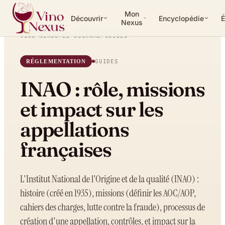
Mon
Découvrir
Encyclopédie
É
Nexus
VINO NEXUS
/
LE JOURNAL
/
GUIDES
GUIDES
RÉGLEMENTATION
INAO : rôle, missions
et impact sur les
appellations
françaises
L'Institut National de l'Origine et de la qualité (INAO) :
histoire (créé en 1935), missions (définir les AOC/AOP,
cahiers des charges, lutte contre la fraude), processus de
création d'une appellation, contrôles, et impact sur la